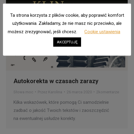
Ta strona korzysta z plików cookie, aby poprawić komfort
użytkowania. Zakładamy, że nie masz nic przeciwko, ale
możesz zrezygnować, jeśli chcesz.
Cookie ustawienia
AKCEPTUJĘ
Autokorekta w czasach zarazy
Słowa moc
Przez
Karolina
26 marca 2020
2komentarze
Kilka wskazówek, które pomogą Ci samodzielnie
zadbać o jakość Twoich tekstów i zaoszczędzić
na ewentualnej usłudze korekty.