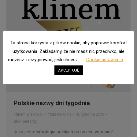
Ta strona korzysta z plików cookie, aby poprawić komfort
użytkowania. Zakładamy, że nie masz nic przeciwko, ale
możesz zrezygnować, jeśli chcesz.
Cookie ustawienia
AKCEPTUJĘ
Polskie nazwy dni tygodnia
Klinem w słowo
Przez
Karolina
18 grudnia 2019
8komentarzy
Jaka jest etymologia polskich nazw dni tygodnia?