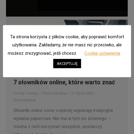
Ta strona korzysta z plików cookie, aby poprawić komfort
użytkowania. Zakładamy, że nie masz nic przeciwko, ale
możesz zrezygnować, jeśli chcesz.
Cookie ustawienia
AKCEPTUJĘ
7 słowników online, które warto znać
Formy i normy
Przez
Karolina
31 lipca 2020
3komentarze
Słowniki online coraz częściej wypierają tradycyjne
wydania papierowe. Nie ma w tym nic dziwnego –
można z nich korzystać wszędzie, wystarczy