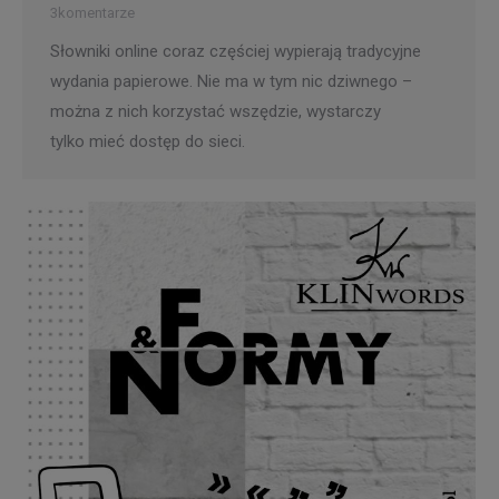
3komentarze
Słowniki online coraz częściej wypierają tradycyjne
wydania papierowe. Nie ma w tym nic dziwnego –
można z nich korzystać wszędzie, wystarczy
tylko mieć dostęp do sieci.