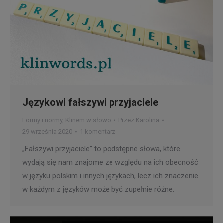
Językowi fałszywi przyjaciele
Formy i normy
,
Klinem w słowo
Przez
Karolina
29 września 2020
1 komentarz
„Fałszywi przyjaciele” to podstępne słowa, które
wydają się nam znajome ze względu na ich obecność
w języku polskim i innych językach, lecz ich znaczenie
w każdym z języków może być zupełnie różne.