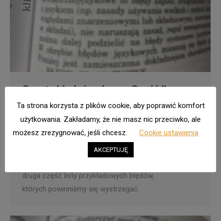
Częste błędy językowe. Część II
Ta strona korzysta z plików cookie, aby poprawić komfort
Blog
,
Formy i normy
Przez
Karolina
7 października 2021
użytkowania. Zakładamy, że nie masz nic przeciwko, ale
Zostaw komentarz
możesz zrezygnować, jeśli chcesz.
Cookie ustawienia
Nie ma chyba człowieka, który nigdy nie popełniłby
błędu językowego. A internet jest doskonałym
AKCEPTUJĘ
źródłem różnego rodzaju wpadek językowych. Oto
druga część listy przykładowych błędów,
których powinniśmy się wystrzegać.