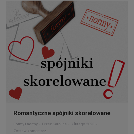
Romantyczne spójniki skorelowane
Formy i normy
Przez
Karolina
7 lutego 2023
Zostaw komentarz