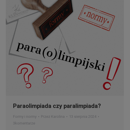
Paraolimpiada czy paralimpiada?
Formy i normy
Przez
Karolina
13 sierpnia 2024
3komentarze