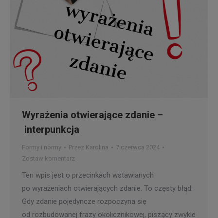
Wyrażenia otwierające zdanie –
interpunkcja
Formy i normy
Przez
Karolina
7 czerwca 2024
Zostaw komentarz
Ten wpis jest o przecinkach wstawianych
po wyrażeniach otwierających zdanie. To częsty błąd.
Gdy zdanie pojedyncze rozpoczyna się
od rozbudowanej frazy okolicznikowej, piszący zwykle