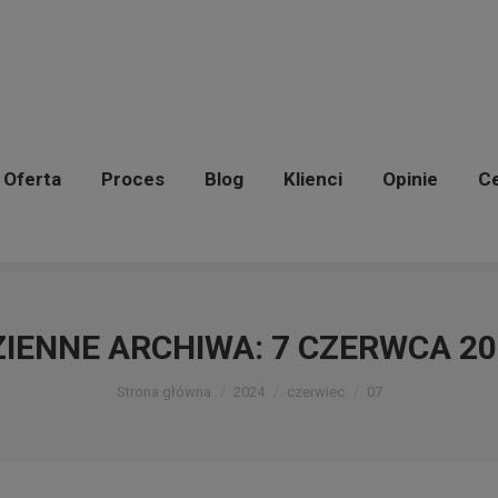
Oferta
Proces
Blog
Klienci
Opinie
C
Oferta
Proces
Blog
Klienci
Opinie
Ce
ZIENNE ARCHIWA:
7 CZERWCA 20
Jesteś tutaj:
Strona główna
2024
czerwiec
07