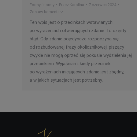
Formy i normy
Przez
Karolina
7 czerwca 2024
Zostaw komentarz
Ten wpis jest o przecinkach wstawianych
po wyrażeniach otwierających zdanie. To częsty
błąd. Gdy zdanie pojedyncze rozpoczyna się
od rozbudowanej frazy okolicznikowej, piszący
zwykle nie mogą oprzeć się pokusie wydzielenia jej
przecinkiem. Wyjaśniam, kiedy przecinek
po wyrażeniach inicjujących zdanie jest zbędny,
a w jakich sytuacjach jest potrzebny.