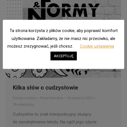
Ta strona korzysta z plików cookie, aby poprawić komfort
użytkowania. Zakładamy, że nie masz nic przeciwko, ale
możesz zrezygnować, jeśli chcesz.
Cookie ustawienia
AKCEPTUJĘ
Kilka słów o cudzysłowie
Formy i normy
Przez
Karolina
9 czerwca 2020
7komentarzy
Cudzysłów to znak interpunkcyjny służący
do wyodrębniania tekstu. Na ogół jego użycie