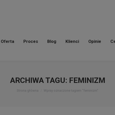
Oferta
Proces
Blog
Klienci
Opinie
C
Oferta
Proces
Blog
Klienci
Opinie
Ce
ARCHIWA TAGU:
FEMINIZM
Jesteś tutaj:
Strona główna
Wpisy oznaczone tagiem "feminizm"