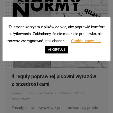
Ta strona korzysta z plików cookie, aby poprawić komfort
użytkowania. Zakładamy, że nie masz nic przeciwko, ale
możesz zrezygnować, jeśli chcesz.
Cookie ustawienia
AKCEPTUJĘ
4 reguły poprawnej pisowni wyrazów
z przedrostkami
Formy i normy
Przez
Karolina
26 lutego 2020
2komentarze
Zasady pisowni wyrazów z przedrostkami są proste.