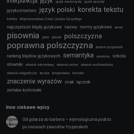
interpunkcja
język
język macierzysty
język ojczysty
korekta tekstu
język polski
językoznastwo
kredka
Międzynarodowy Dzień Języka Ojczystego
najczęstsze błędy językowe
nazwy
normy językowe
penał
pisownia
polszczyzna
pióro
plecak
poprawna polszczyzna
pozorni przyjaciele
semantyka
ranking błędów językowych
szkoła
synonimy
słowniki
słownik internetowy
słowniki online
słownik multimedialny
słownik ortograficzny
teczka
temperówka
tornister
znaczenie wyrazów
znak
łącznik
żeńskie końcówki
Inne ciekawe wpisy
Od golarza do barbera – etymologiczna podróż
po nazwach zawodów fryzjerskich