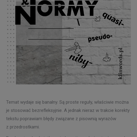
Temat wydaje się banalny. Są proste reguły, właściwie można
je stosować bezrefleksyjnie. A jednak nieraz w trakcie korekty
tekstu poprawiam błędy związane z pisownią wyrazów
z przedrostkami.