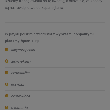
Rzućmy trochę światła na tę kwestię, a okaże się, że zasady
są naprawdę łatwe do zapamiętania.
W języku polskim przedrostki
z wyrazami pospolitymi
piszemy łącznie
, np.
antyeuropejski
arcyciekawy
ekoksiążka
eksmąż
ekstraklasa
miniteoria