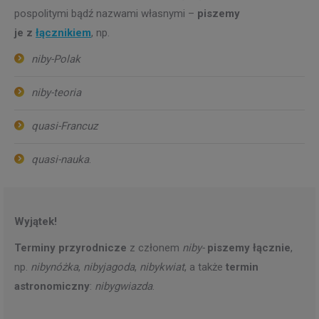
pospolitymi bądź nazwami własnymi –
piszemy
je z
łącznikiem
, np.
niby-Polak
niby-teoria
quasi-Francuz
quasi-nauka
.
Wyjątek!
Terminy przyrodnicze
z członem
niby-
piszemy łącznie
,
np.
nibynóżka
,
nibyjagoda
,
nibykwiat
, a także
termin
astronomiczny
:
nibygwiazda
.