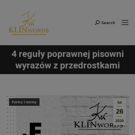
Search
Szukaj:
4 reguły poprawnej pisowni
Jesteś tutaj:
wyrazów z przedrostkami
Formy i normy
lut
26
2020