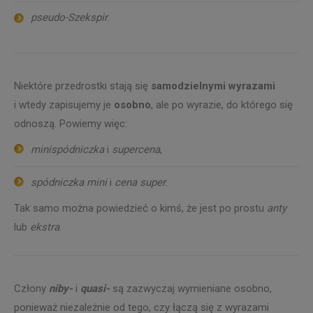
pseudo-Szekspir
.
Niektóre przedrostki stają się
samodzielnymi wyrazami
i wtedy zapisujemy je
osobno
, ale po wyrazie, do którego się
odnoszą. Powiemy więc:
minispódniczka
i
supercena
,
spódniczka mini
i
cena super
.
Tak samo można powiedzieć o kimś, że jest po prostu
anty
lub
ekstra
.
Człony
niby-
i
quasi-
są zazwyczaj wymieniane osobno,
ponieważ niezależnie od tego, czy łączą się z wyrazami