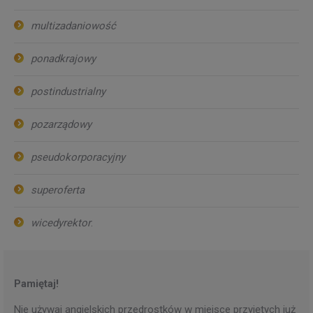
multizadaniowość
ponadkrajowy
postindustrialny
pozarządowy
pseudokorporacyjny
superoferta
wicedyrektor
.
Pamiętaj!
Nie używaj angielskich przedrostków w miejsce przyjętych już