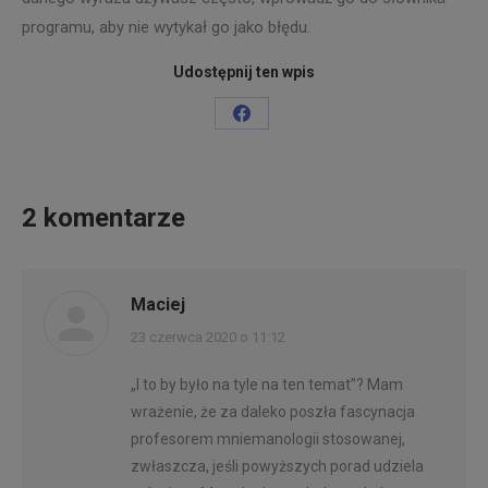
programu, aby nie wytykał go jako błędu.
Udostępnij ten wpis
Share
on
Facebook
2 komentarze
Maciej
napisał(a):
23 czerwca 2020 o 11:12
„I to by było na tyle na ten temat”? Mam
wrażenie, że za daleko poszła fascynacja
profesorem mniemanologii stosowanej,
zwłaszcza, jeśli powyższych porad udziela