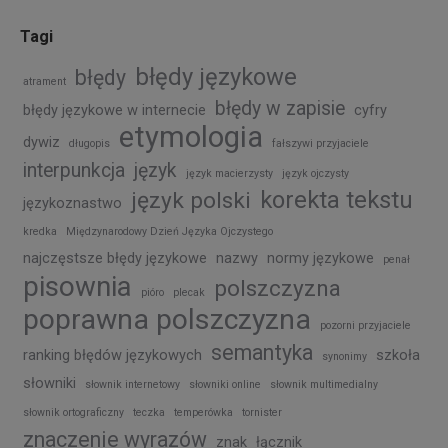
Tagi
błędy językowe
błędy
atrament
błędy w zapisie
błędy językowe w internecie
cyfry
etymologia
dywiz
długopis
fałszywi przyjaciele
interpunkcja
język
język macierzysty
język ojczysty
korekta tekstu
język polski
językoznastwo
kredka
Międzynarodowy Dzień Języka Ojczystego
najczęstsze błędy językowe
nazwy
normy językowe
penał
pisownia
polszczyzna
pióro
plecak
poprawna polszczyzna
pozorni przyjaciele
semantyka
ranking błędów językowych
szkoła
synonimy
słowniki
słownik internetowy
słowniki online
słownik multimedialny
słownik ortograficzny
teczka
temperówka
tornister
znaczenie wyrazów
znak
łącznik