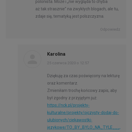
polonista. Może i „nie wygląda to chyba
aż tak strasznie” na zwykłych blogach, ale tu,
zdaje się, tematyką jest polszczyzna.
Odpowiedz
Karolina
napisał(a):
25 czerwca 2020 o 12:57
Dziękuję za czas poświęcony na lekturę
oraz komentarz.
Zmieniłam trochę końcowy zapis, aby
był zgodny z przyjętym już:
https://nck.pl/projekty-
kulturalne/projekty/ojczysty-dodaj-do-
ulubionych/ciekawostki-
jezykowe/TO_BY_BYLO_NA_TYLE___,cltt,T