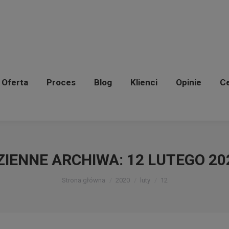
Oferta
Proces
Blog
Klienci
Opinie
C
Oferta
Proces
Blog
Klienci
Opinie
Ce
ZIENNE ARCHIWA:
12 LUTEGO 20
Jesteś tutaj:
Strona główna
2020
luty
12