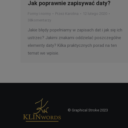
Jak poprawnie zapisywać daty?
Formy i normy
Przez
Karolina
12 lutego 2020
38komentarzy
Jakie błędy popełniamy w zapisach dat i jak się ich
ustrzec? Jakimi znakami oddzielać poszczególne
elementy daty? Kilka praktycznych porad na ten
temat we wpisie.
© Graphical Stroke 2023