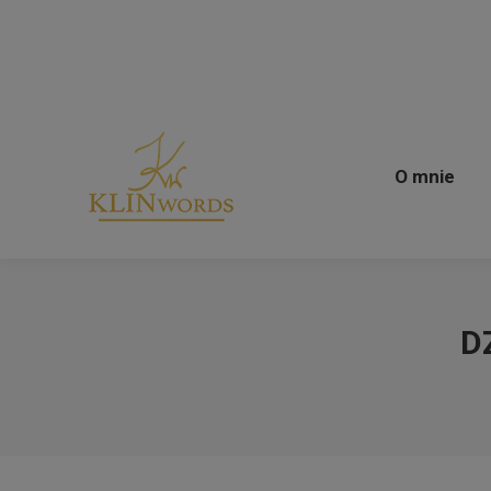
O mnie
O mnie
D