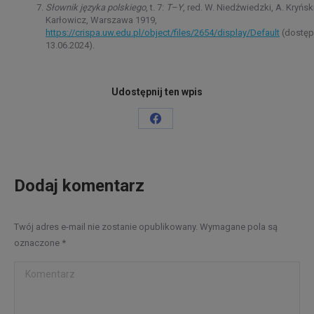
Słownik języka polskiego
, t. 7:
T–Y
, red. W. Niedźwiedzki, A. Kryński
Karłowicz, Warszawa 1919,
https://crispa.uw.edu.pl/object/files/2654/display/Default
(dostęp
13.06.2024).
Udostępnij ten wpis
Share
on
Facebook
Dodaj komentarz
Twój adres e-mail nie zostanie opublikowany. Wymagane pola są
oznaczone
*
Komentarz