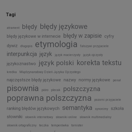
Tagi
błędy językowe
błędy
atrament
błędy w zapisie
błędy językowe w internecie
cyfry
etymologia
dywiz
długopis
fałszywi przyjaciele
interpunkcja
język
język macierzysty
język ojczysty
korekta tekstu
język polski
językoznastwo
kredka
Międzynarodowy Dzień Języka Ojczystego
najczęstsze błędy językowe
nazwy
normy językowe
penał
pisownia
polszczyzna
pióro
plecak
poprawna polszczyzna
pozorni przyjaciele
semantyka
ranking błędów językowych
szkoła
synonimy
słowniki
słownik internetowy
słowniki online
słownik multimedialny
słownik ortograficzny
teczka
temperówka
tornister