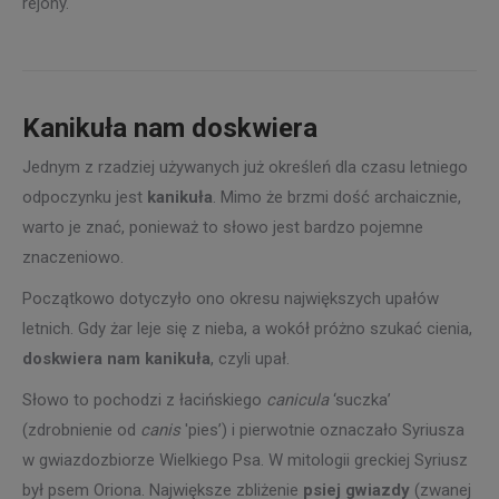
rejony.
Kanikuła nam doskwiera
Jednym z rzadziej używanych już określeń dla czasu letniego
odpoczynku jest
kanikuła
. Mimo że brzmi dość archaicznie,
warto je znać, ponieważ to słowo jest bardzo pojemne
znaczeniowo.
Początkowo dotyczyło ono okresu największych upałów
letnich. Gdy żar leje się z nieba, a wokół próżno szukać cienia,
doskwiera nam kanikuła
, czyli upał.
Słowo to pochodzi z łacińskiego
canicula
‘suczka’
(zdrobnienie od
canis
'pies’) i pierwotnie oznaczało Syriusza
w gwiazdozbiorze Wielkiego Psa. W mitologii greckiej Syriusz
był psem Oriona. Największe zbliżenie
psiej gwiazdy
(zwanej