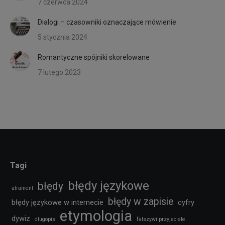
7 czerwca 2024
Dialogi – czasowniki oznaczające mówienie
5 stycznia 2024
Romantyczne spójniki skorelowane
7 lutego 2023
Tagi
błędy językowe
błędy
atrament
błędy w zapisie
błędy językowe w internecie
cyfry
etymologia
dywiz
długopis
fałszywi przyjaciele