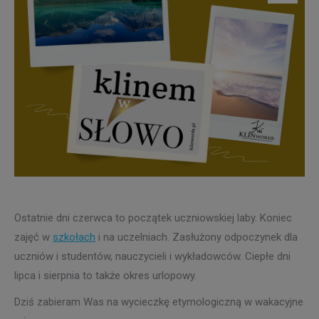
Ostatnie dni czerwca to początek uczniowskiej laby. Koniec
zajęć w
szkołach
i na uczelniach. Zasłużony odpoczynek dla
uczniów i studentów, nauczycieli i wykładowców. Ciepłe dni
lipca i sierpnia to także okres urlopowy.
Dziś zabieram Was na wycieczkę etymologiczną w wakacyjne