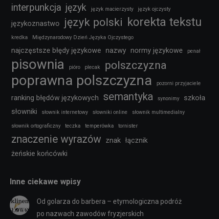
interpunkcja
język
język macierzysty
język ojczysty
korekta tekstu
język polski
językoznastwo
kredka
Międzynarodowy Dzień Języka Ojczystego
najczęstsze błędy językowe
nazwy
normy językowe
penał
pisownia
polszczyzna
pióro
plecak
poprawna polszczyzna
pozorni przyjaciele
semantyka
ranking błędów językowych
szkoła
synonimy
słowniki
słownik internetowy
słowniki online
słownik multimedialny
słownik ortograficzny
teczka
temperówka
tornister
znaczenie wyrazów
znak
łącznik
żeńskie końcówki
Inne ciekawe wpisy
Od golarza do barbera – etymologiczna podróż
po nazwach zawodów fryzjerskich