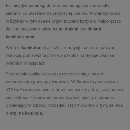
też niegdyś
psianką
) do Słońca następuje na początku
sierpnia, co uważano za przyczynę upałów. W starożytności
w Rzymie w tym czasie organizowano igrzyska. Najgorętsze
dni lata nazywano także
psimi dniami
czy
dniami
kanikularnymi
.
Wtórnie
kanikułami
(w liczbie mnogiej) zaczęto nazywać
wakacje, ponieważ ta przerwa szkolna następuje właśnie
w letnich miesiącach.
Przenośnie kanikuła to okres rozmarzenia, a nawet
wzmożonego pociągu płciowego. W
Słowniku polszczyzny
XVI wieku
mowa nawet o pomieszaniu zmysłów, szaleństwie,
wściekłości – zapewne spowodowanej upalnym okresem
odbierającym zdrowy rozsądek, stąd mówiono o tym, że ktoś
cierpi na kanikułę
.