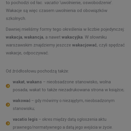
to pochodzi od łac.
vacatio
‘uwolnienie, oswobodzenie’.
Wakacje są więc czasem uwolnienia od obowiązków
szkolnych.
Dawniej mieliśmy formy tego określenia w liczbie pojedynczej:
wakacja
,
wakancja
, a nawet
wakacyjka
. W słowniku
warszawskim znajdziemy jeszcze
wakacjować
, czyli spędzać
wakacje, odpoczywać.
Od źródłosłowu pochodzą także:
wakat
,
wakans
– nieobsadzone stanowisko, wolna
posada; wakat to także niezadrukowana strona w książce;
wakować
– gdy mówimy o niezajętym, nieobsadzonym
stanowisku;
vacatio legis
– okres między datą ogłoszenia aktu
prawnego/normatywnego a datą jego wejścia w życie.