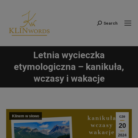
Search
Szukaj:
Letnia wycieczka
etymologiczna – kanikuła,
Jesteś tutaj:
wczasy i wakacje
Klinem w słowo
cze
20
2024