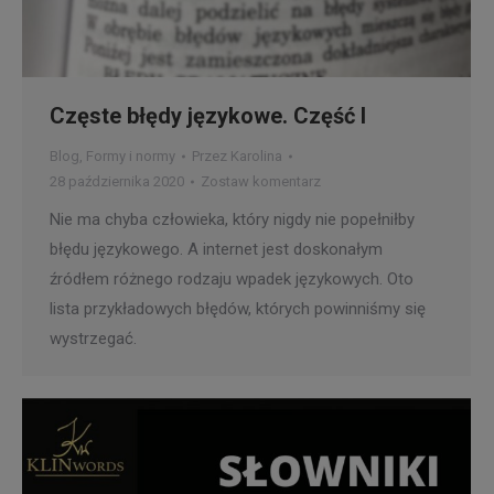
Częste błędy językowe. Część I
Blog
,
Formy i normy
Przez
Karolina
28 października 2020
Zostaw komentarz
Nie ma chyba człowieka, który nigdy nie popełniłby
błędu językowego. A internet jest doskonałym
źródłem różnego rodzaju wpadek językowych. Oto
lista przykładowych błędów, których powinniśmy się
wystrzegać.