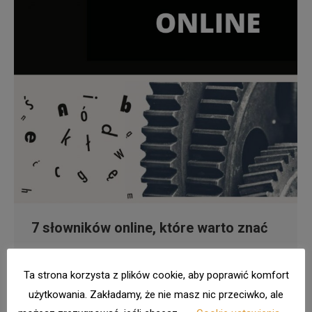
7 słowników online, które warto znać
Formy i normy
Przez
Karolina
31 lipca 2020
3komentarze
Ta strona korzysta z plików cookie, aby poprawić komfort
Słowniki online coraz częściej wypierają tradycyjne
użytkowania. Zakładamy, że nie masz nic przeciwko, ale