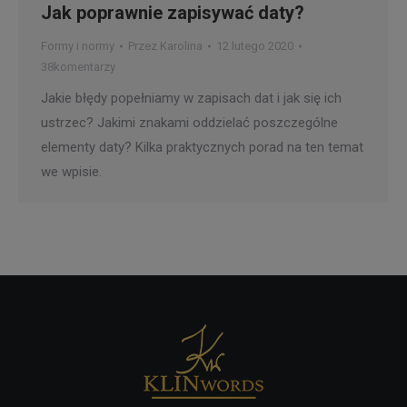
Jak poprawnie zapisywać daty?
Formy i normy
Przez
Karolina
12 lutego 2020
38komentarzy
Jakie błędy popełniamy w zapisach dat i jak się ich
ustrzec? Jakimi znakami oddzielać poszczególne
elementy daty? Kilka praktycznych porad na ten temat
we wpisie.