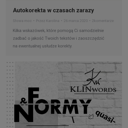
Autokorekta w czasach zarazy
Słowa moc
Przez
Karolina
26 marca 2020
2komentarze
Kilka wskazówek, które pomogą Ci samodzielnie
zadbać o jakość Twoich tekstów i zaoszczędzić
na ewentualnej usłudze korekty.