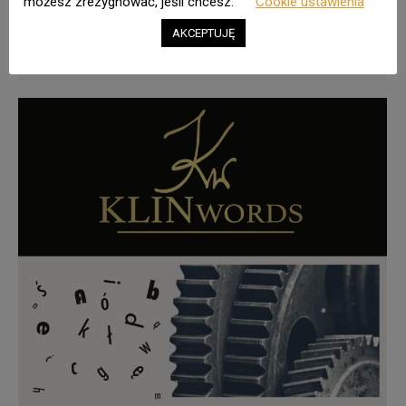
wydania papierowe. Nie ma w tym nic dziwnego –
możesz zrezygnować, jeśli chcesz.
Cookie ustawienia
można z nich korzystać wszędzie, wystarczy
AKCEPTUJĘ
tylko mieć dostęp do sieci.